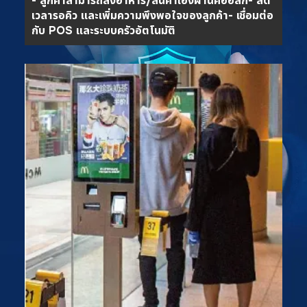
- ลูกค้าสามารถสั่งอาหาร/สินค้าเองผ่านคีออสก์
- ลด
เวลารอคิว และเพิ่มความพึงพอใจของลูกค้า
- เชื่อมต่อ
กับ POS และระบบครัวอัตโนมัติ