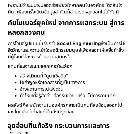
เพราะไม่ว่าระบบจะปลอดภัยเพียงใด
หากคนในองค์กร “ตัดสินใจ
ผิด” เพียงครั้งเดียว
ข้อมูลสำคัญก็สามารถหลุดออกไปได้ทันที
ภัยไซเบอร์ยุคใหม่ จากการแฮกระบบ สู่การ
หลอกลวงคน
การโจมตีรูปแบบนี้เรียกว่า
Social Engineering
ซึ่งเป็นการใช้
จิตวิทยาและความเข้าใจพฤติกรรมมนุษย์
เพื่อหลอกให้เหยื่อทำสิ่ง
ที่ผู้โจมตีต้องการด้วยความสมัครใจ
แทนที่จะเจาะระบบ
แฮกเกอร์จะเลือก
สร้างตัวตนที่ “ดูน่าเชื่อถือ”
ใช้คำพูดหรือเอกสารที่ดูเป็นทางการ
อ้างสถานการณ์เร่งด่วน
ทำให้เหยื่อรู้สึกว่า “ต้องรีบช่วย” หรือ “ไม่ควรถามมาก”
ผลลัพธ์คือ พนักงานในองค์กรกลายเป็นคนที่ส่งข้อมูลออกไป
เอง
โดยเชื่อว่ากำลังทำในสิ่งที่ถูกต้อง
จุดอ่อนที่แท้จริง กระบวนการและการ