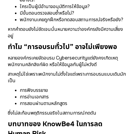
ใครเป็นผู้มีอำนาจอนุมัติการให้ข้อมูล?
มีขั้นตอนตรวจสอบซ้ำหรือไม่?
พนักงานเคยถูกฝึกหรือทดสอบสถานการณ์จริงหรือยัง?
หากคำตอบยังไม่ชัดเจน
นั่นหมายความว่าองค์กรยังมีความเสี่ยง
อยู่
ทำไม “การอบรมทั่วไป” อาจไม่เพียงพอ
หลายองค์กรเคยจัดอบรม Cybersecurity
แต่ยังคงเกิดเหตุ
พนักงานคลิกลิงก์ผิด หรือให้ข้อมูลกับผู้ไม่หวังดี
สาเหตุไม่ใช่เพราะพนักงานไม่ตั้งใจ
แต่เพราะการอบรมแบบเดิมมัก
เป็น
การฟังบรรยาย
การอ่านเอกสาร
การสอบผ่านตามหลักสูตร
ซึ่งไม่สะท้อนพฤติกรรมจริงในสถานการณ์กดดัน
บทบาทของ KnowBe4 ในการลด
Human Risk